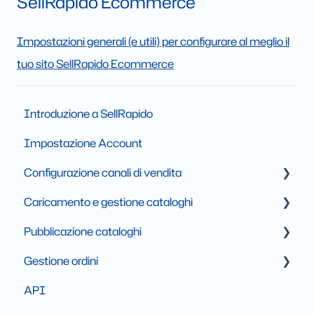
SellRapido Ecommerce
Impostazioni generali (e utili) per configurare al meglio il
tuo sito SellRapido Ecommerce
Introduzione a SellRapido
Impostazione Account
Configurazione canali di vendita
Caricamento e gestione cataloghi
Marketplace
Pubblicazione cataloghi
Ecommerce
Carica un catalogo in SellRapido
Gestione ordini
Comparatori
Cataloghi B2B
Pubblica un catalogo
API
Crea feed per comparatori di prezzo
Imposta filtri e regole di pubblicazione
Gestione ordini